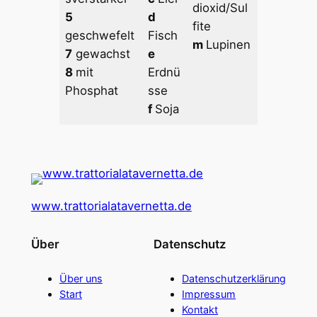
dioxid/Sul
5
d
fite
geschwefelt
Fisch
m
Lupinen
7
gewachst
e
8
mit
Erdnü
Phosphat
sse
f
Soja
www.trattorialatavernetta.de
Über
Datenschutz
Über uns
Daten­schutz­erklärung
Start
Impressum
Kontakt