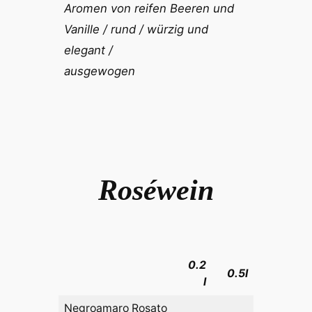
Aromen von reifen Beeren und
Vanille / rund / würzig und
elegant /
ausgewogen
Roséwein
0.2
0.5l
l
Negroamaro Rosato