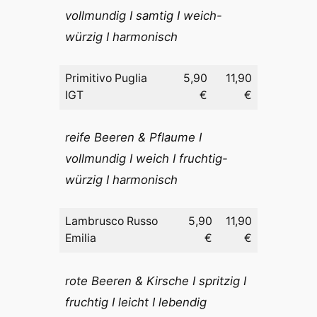
vollmundig I samtig I weich-
würzig I harmonisch
Primitivo Puglia
5,90
11,90
IGT
€
€
reife Beeren & Pflaume I
vollmundig I weich I fruchtig-
würzig I harmonisch
Lambrusco Russo
5,90
11,90
Emilia
€
€
rote Beeren & Kirsche I spritzig I
fruchtig I leicht I lebendig