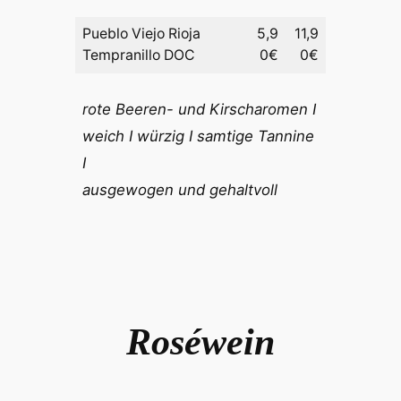
Pueblo Viejo Rioja
5,9
11,9
Tempranillo DOC
0€
0€
rote Beeren- und Kirscharomen I
weich I würzig I samtige Tannine
I
ausgewogen und gehaltvoll
Roséwein