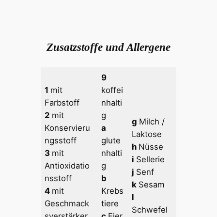
Zusatzstoffe und Allergene
9
1
mit
koffei
Farbstoff
nhalti
2
mit
g
g
Milch /
Konservieru
a
Laktose
ngsstoff
glute
h
Nüsse
3
mit
nhalti
i
Sellerie
Antioxidatio
g
j
Senf
nsstoff
b
k
Sesam
4
mit
Krebs
l
Geschmack
tiere
Schwefel
sverstärker
c
Eier