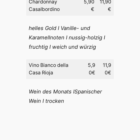
Chardonnay
5,90
11,90
Casalbordino
€
€
helles Gold I Vanille- und
Karamellnoten I nussig-holzig I
fruchtig I weich und würzig
Vino Bianco della
5,9
11,9
Casa Rioja
0€
0€
Wein des Monats ISpanischer
Wein I trocken