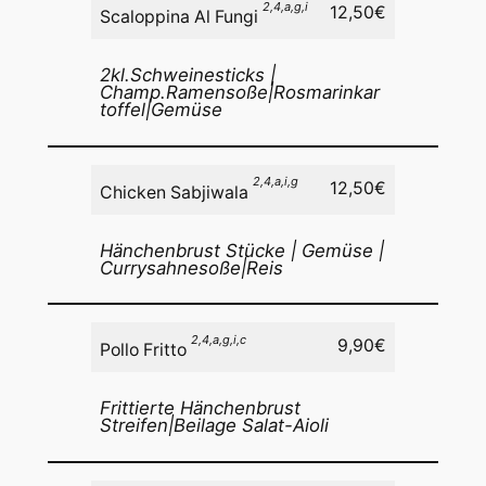
2,4,a,g,i
12,50€
Scaloppina Al Fungi
2kl.Schweinesticks |
Champ.Ramensoße|Rosmarinkar
toffel|Gemüse
2,4,a,i,g
12,50€
Chicken Sabjiwala
Hänchenbrust Stücke | Gemüse |
Currysahnesoße|Reis
2,4,a,g,i,c
9,90€
Pollo Fritto
Frittierte Hänchenbrust
Streifen|Beilage Salat-Aioli