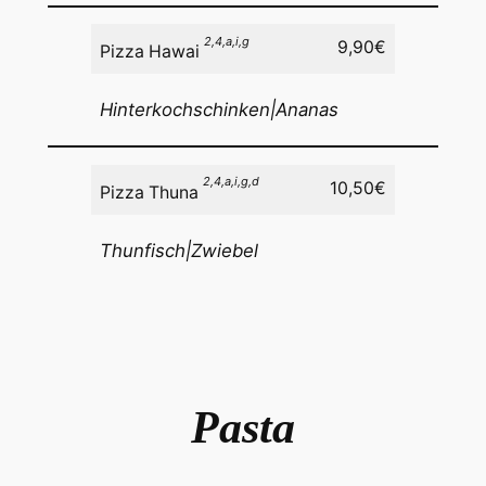
2,4,a,i,g
9,90€
Pizza Hawai
Hinterkochschinken|Ananas
2,4,a,i,g,d
10,50€
Pizza Thuna
Thunfisch|Zwiebel
Pasta