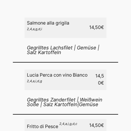
Salmone alla grigila
14,50€
2,4,a,g,d,i
Gegrilltes Lachsfilet | Gemüse |
Salz Kartoffeln
Lucia Perca con vino Bianco
14,5
2,4,a,i,d,g
0€
Gegrilltes Zanderfilet | Weißwein
Soße | Salz Kartoffeln|Gemüse
2,4,a,i,g
,d,c
14,50€
Fritto di Pesce