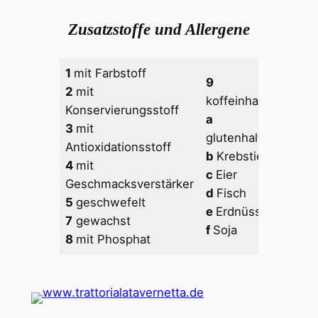
Zusatzstoffe und Allergene
1
mit Farbstoff
9
2
mit
g
Mil
koffeinhaltig
Konservierungsstoff
h
Nü
a
3
mit
i
Sell
glutenhaltig
Antioxidationsstoff
j
Sen
b
Krebstiere
4
mit
k
Se
c
Eier
Geschmacksverstärker
l
d
Fisch
5
geschwefelt
Schwe
e
Erdnüsse
7
gewachst
m
Lu
f
Soja
8
mit Phosphat