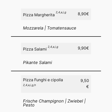
2,4,a,i,g
8,90€
Pizza Margherita
Mozzarela | Tomatensauce
2,4,a,i,g
9,90€
Pizza Salami
Pikante Salami
Pizza Funghi e cipolla
9,50
2,4,a,i,g
,h
€
Frische Champignon | Zwiebel |
Pesto