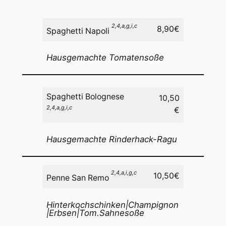
2,4,a,g,i,c
8,90€
Spaghetti Napoli
Hausgemachte Tomatensoße
Spaghetti Bolognese
10,50
2,4,a,g,i,c
€
Hausgemachte Rinderhack-Ragu
2,4,a,i,g
,c
10,50€
Penne San Remo
Hinterkochschinken|Champignon
|Erbsen|Tom.Sahnesoße