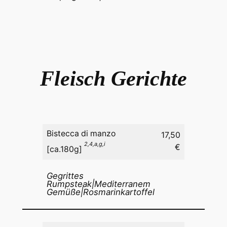
Fleisch Gerichte
Bistecca di manzo
17,50
2,4,a,g,i
€
[ca.180g]
Gegrittes
Rumpsteak|Mediterranem
Gemüße|Rosmarinkartoffel