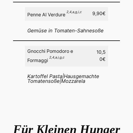
2,4,a,g,i,c
9,90€
Penne Al Verdure
Gemüse in Tomaten-Sahnesoße
Gnocchi Pomodoro e
10,5
2,4,a,i,g,c
0€
Formaggi
Kartoffel Pasta|Hausgemachte
Tomatensoße|Mozzarela
Für Kleinen Hunger