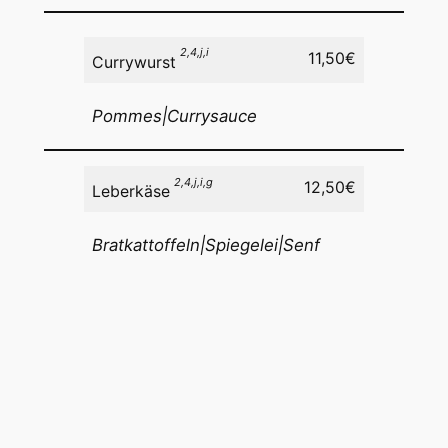
2,4,j,i
11,50€
Currywurst
Pommes|Currysauce
2,4,j,i,g
12,50€
Leberkäse
Bratkattoffeln|Spiegelei|Senf