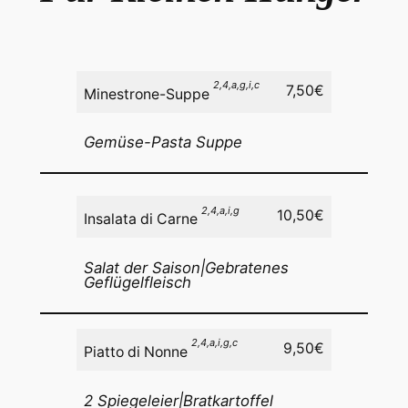
2,4,a,g,i,c
7,50€
Minestrone-Suppe
Gemüse-Pasta Suppe
2,4,a,i,g
10,50€
Insalata di Carne
Salat der Saison|Gebratenes
Geflügelfleisch
2,4,a,i,g
,c
9,50€
Piatto di Nonne
2 Spiegeleier|Bratkartoffel