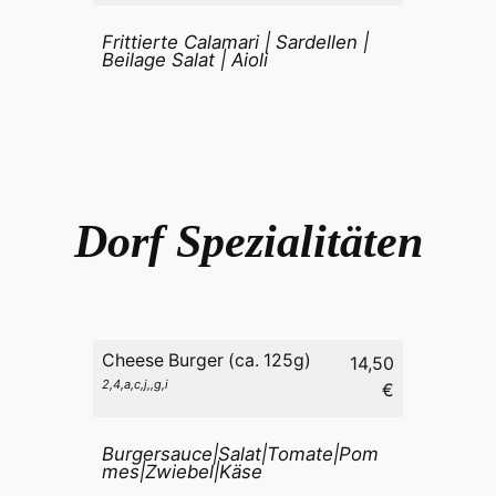
Frittierte Calamari | Sardellen |
Beilage Salat | Aioli
Dorf Spezialitäten
Cheese Burger (ca. 125g)
14,50
2,4,a,c,j,,g,i
€
Burgersauce|Salat|Tomate|Pom
mes|Zwiebel|Käse