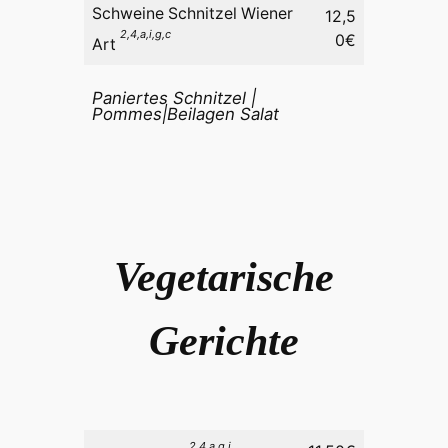
Schweine Schnitzel Wiener
12,5
2,4,a,i,g,c
0€
Art
Paniertes Schnitzel |
Pommes|Beilagen Salat
Vegetarische
Gerichte
2,4,a,g,i